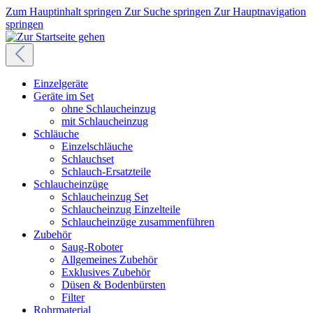
Zum Hauptinhalt springen
Zur Suche springen
Zur Hauptnavigation
springen
Einzelgeräte
Geräte im Set
ohne Schlaucheinzug
mit Schlaucheinzug
Schläuche
Einzelschläuche
Schlauchset
Schlauch-Ersatzteile
Schlaucheinzüge
Schlaucheinzug Set
Schlaucheinzug Einzelteile
Schlaucheinzüge zusammenführen
Zubehör
Saug-Roboter
Allgemeines Zubehör
Exklusives Zubehör
Düsen & Bodenbürsten
Filter
Rohrmaterial