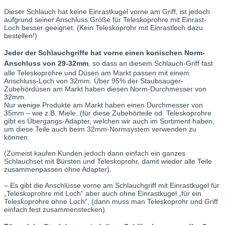
Dieser Schlauch hat keine Einrastkugel vorne am Griff, ist jedoch
aufgrund seiner Anschluss Größe für Teleskoprohre mit Einrast-
Loch besser geeignet. (Kein Teleskoprohr mit Einrastloch dazu
bestellen!)
Jeder der Schlauchgriffe hat vorne einen konischen Norm-
Anschluss von 29-32mm
, so dass an diesem Schlauch-Griff fast
alle Teleskoprohre und Düsen am Markt passen mit einem
Anschluss-Loch von 32mm. Über 95% der Staubsauger-
Zubehördüsen am Markt haben diesen Norm-Durchmesser von
32mm.
Nur wenige Produkte am Markt haben einen Durchmesser von
35mm – wie z.B. Miele, (für diese Zubehörteile od. Teleskoprohre
gibt es Übergangs-Adapter, welchen wir auch im Sortiment haben,
um diese Teile auch beim 32mm-Normsystem verwenden zu
können.
(Zumeist kaufen Kunden jedoch dann einfach ein ganzes
Schlauchset mit Bürsten und Teleskoprohr, damit wieder alle Teile
zusammenpassen ohne Adapter).
– Es gibt die Anschlüsse vorne am Schlauchgriff mit Einrastkugel für
„Teleskoprohre mit Loch“ aber auch ohne Einrastkugel „für ein
Teleskoprohre ohne Loch“, (dann muss man Teleskoprohr und Griff
einfach fest zusammenstecken).