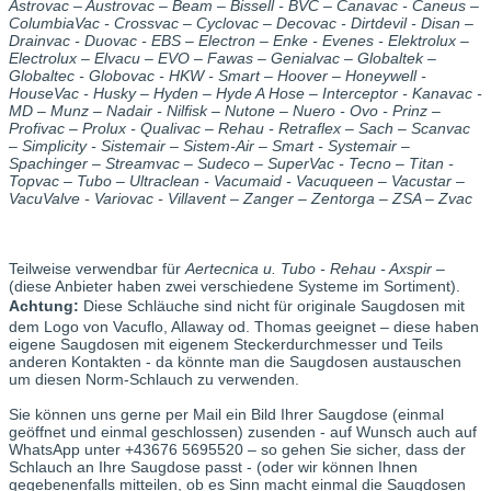
Astrovac – Austrovac – Beam – Bissell - BVC – Canavac - Caneus –
ColumbiaVac - Crossvac – Cyclovac – Decovac - Dirtdevil - Disan –
Drainvac - Duovac - EBS – Electron – Enke - Evenes - Elektrolux –
Electrolux – Elvacu – EVO – Fawas – Genialvac – Globaltek –
Globaltec - Globovac - HKW - Smart – Hoover – Honeywell -
HouseVac - Husky – Hyden – Hyde A Hose – Interceptor - Kanavac -
MD – Munz – Nadair - Nilfisk – Nutone – Nuero - Ovo - Prinz –
Profivac – Prolux - Qualivac – Rehau - Retraflex – Sach – Scanvac
– Simplicity - Sistemair – Sistem-Air – Smart - Systemair –
Spachinger – Streamvac – Sudeco – SuperVac - Tecno – Titan -
Topvac – Tubo – Ultraclean - Vacumaid - Vacuqueen – Vacustar –
VacuValve - Variovac - Villavent – Zanger – Zentorga – ZSA – Zvac
Teilweise verwendbar für
Aertecnica u. Tubo - Rehau - Axspir
–
(diese Anbieter haben zwei verschiedene Systeme im Sortiment).
Achtung:
Diese Schläuche sind nicht für originale Saugdosen mit
dem Logo von Vacuflo, Allaway od. Thomas geeignet – diese haben
eigene Saugdosen mit eigenem Steckerdurchmesser und Teils
anderen Kontakten - da könnte man die Saugdosen austauschen
um diesen Norm-Schlauch zu verwenden.
Sie können uns gerne per Mail ein Bild Ihrer Saugdose (einmal
geöffnet und einmal geschlossen) zusenden - auf Wunsch auch auf
WhatsApp unter +43676 5695520 – so gehen Sie sicher, dass der
Schlauch an Ihre Saugdose passt - (oder wir können Ihnen
gegebenenfalls mitteilen, ob es Sinn macht einmal die Saugdosen