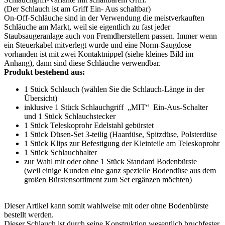
(Der Schlauch ist am Griff Ein- Aus schaltbar)
On-Off-Schläuche sind in der Verwendung die meistverkauften
Schläuche am Markt, weil sie eigentlich zu fast jeder
Staubsaugeranlage auch von Fremdherstellern passen. Immer wenn
ein Steuerkabel mitverlegt wurde und eine Norm-Saugdose
vorhanden ist mit zwei Kontaktnippel (siehe kleines Bild im
Anhang), dann sind diese Schläuche verwendbar.
Produkt bestehend aus:
1 Stück Schlauch (wählen Sie die Schlauch-Länge in der
Übersicht)
inklusive 1 Stück Schlauchgriff „MIT“ Ein-Aus-Schalter
und 1 Stück Schlauchstecker
1 Stück Teleskoprohr Edelstahl gebürstet
1 Stück Düsen-Set 3-teilig (Haardüse, Spitzdüse, Polsterdüse
1 Stück Klips zur Befestigung der Kleinteile am Teleskoprohr
1 Stück Schlauchhalter
zur Wahl mit oder ohne 1 Stück Standard Bodenbürste
(weil einige Kunden eine ganz spezielle Bodendüse aus dem
großen Bürstensortiment zum Set ergänzen möchten)
Dieser Artikel kann somit wahlweise mit oder ohne Bodenbürste
bestellt werden.
Dieser Schlauch ist durch seine Konstruktion wesentlich bruchfester