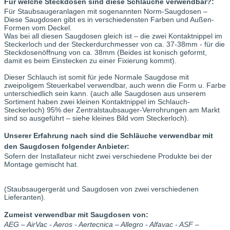
Für welche Steckdosen sind diese Schläuche verwendbar?:
Für Staubsaugeranlagen mit sogenannten Norm-Saugdosen –
Diese Saugdosen gibt es in verschiedensten Farben und Außen-
Formen vom Deckel.
Was bei all diesen Saugdosen gleich ist – die zwei Kontaktnippel im
Steckerloch und der Steckerdurchmesser von ca. 37-38mm - für die
Steckdosenöffnung von ca. 38mm (Beides ist konisch geformt,
damit es beim Einstecken zu einer Fixierung kommt).
Dieser Schlauch ist somit für jede Normale Saugdose mit
zweipoligem Steuerkabel verwendbar, auch wenn die Form u. Farbe
unterschiedlich sein kann. (auch alle Saugdosen aus unserem
Sortiment haben zwei kleinen Kontaktnippel im Schlauch-
Steckerloch) 95% der Zentralstaubsauger-Verrohrungen am Markt
sind so ausgeführt – siehe kleines Bild vom Steckerloch).
Unserer Erfahrung nach sind die Schläuche verwendbar mit
den Saugdosen folgender Anbieter:
Sofern der Installateur nicht zwei verschiedene Produkte bei der
Montage gemischt hat.
(Staubsaugergerät und Saugdosen von zwei verschiedenen
Lieferanten).
Zumeist verwendbar mit Saugdosen von:
AEG – AirVac - Aeros - Aertecnica – Allegro - Alfavac - ASF –