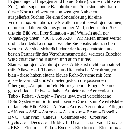
Ergänzungen. Hingegen sind blaue Rohre (5cm = nicht zwei
Zoll), oder sogenannte Kanalrohre mit 5cm sind außerhalb
dieser Norm und werden von wenigen Anbietern
ausgeliefert.Suchen Sie eine Sonderlösung für eine
Verrohrungs-Situation, die Sie allein nicht bewältigen können,
dann kontaktieren Sie uns gerne per Mail, oder senden Sie
uns ein Bild von Ihrer Situation - auf Wunsch auch per
WhatsApp unter +43676 5695520 – Wir helfen immer weiter
und haben teils Lösungen, welche Sie positiv überraschen
werden. Wir sind sicherlich einer der kompetentesten und
besten Partner für das Verrohrungsmaterial, weiteres Zubehör
wie Schläuche und Bürsten und auch für das
Staubsaugergerät.Achtung dieser Artikel ist nicht kompatibel
mit: Allaway od. Thomas – und italienische Verrohrungen in
blau - diese haben eigene blaues Rohr-Systeme mit 5cm
anstelle von 5,08cm!Wir bieten jedoch die passenden
Übergangs-Adapter auf ein Normsystem – Fragen Sie uns
ganz einfach. Teilweise haben Anbieter wie Aertecnica u.
Tubo - Rehau - Axspir – Fawas usw. zwei verschiedene
Rohr-Systeme im Sortiment – senden Sie uns im Zweifelsfalle
einfach ein Bild.AEG – AirVac - Aeros - Aertecnica – Allegro
- Alfavac - ASF – Astrovac – Austrovac – Beam – Bissell -
BVC – Canavac - Caneus – ColumbiaVac - Crossvac –
Cyclovac – Decovac - Dirtdevil - Disan – Drainvac - Duovac
- EBS – Electron – Enke - Evenes - Elektrolux – Electrolux -