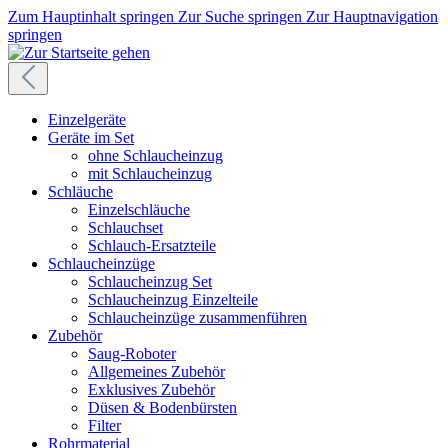
Zum Hauptinhalt springen
Zur Suche springen
Zur Hauptnavigation
springen
Einzelgeräte
Geräte im Set
ohne Schlaucheinzug
mit Schlaucheinzug
Schläuche
Einzelschläuche
Schlauchset
Schlauch-Ersatzteile
Schlaucheinzüge
Schlaucheinzug Set
Schlaucheinzug Einzelteile
Schlaucheinzüge zusammenführen
Zubehör
Saug-Roboter
Allgemeines Zubehör
Exklusives Zubehör
Düsen & Bodenbürsten
Filter
Rohrmaterial