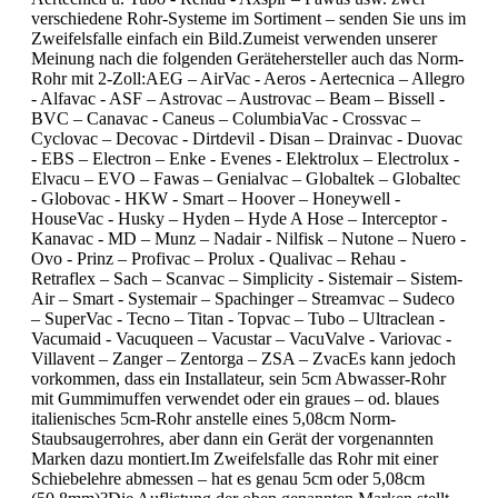
verschiedene Rohr-Systeme im Sortiment – senden Sie uns im
Zweifelsfalle einfach ein Bild.Zumeist verwenden unserer
Meinung nach die folgenden Gerätehersteller auch das Norm-
Rohr mit 2-Zoll:AEG – AirVac - Aeros - Aertecnica – Allegro
- Alfavac - ASF – Astrovac – Austrovac – Beam – Bissell -
BVC – Canavac - Caneus – ColumbiaVac - Crossvac –
Cyclovac – Decovac - Dirtdevil - Disan – Drainvac - Duovac
- EBS – Electron – Enke - Evenes - Elektrolux – Electrolux -
Elvacu – EVO – Fawas – Genialvac – Globaltek – Globaltec
- Globovac - HKW - Smart – Hoover – Honeywell -
HouseVac - Husky – Hyden – Hyde A Hose – Interceptor -
Kanavac - MD – Munz – Nadair - Nilfisk – Nutone – Nuero -
Ovo - Prinz – Profivac – Prolux - Qualivac – Rehau -
Retraflex – Sach – Scanvac – Simplicity - Sistemair – Sistem-
Air – Smart - Systemair – Spachinger – Streamvac – Sudeco
– SuperVac - Tecno – Titan - Topvac – Tubo – Ultraclean -
Vacumaid - Vacuqueen – Vacustar – VacuValve - Variovac -
Villavent – Zanger – Zentorga – ZSA – ZvacEs kann jedoch
vorkommen, dass ein Installateur, sein 5cm Abwasser-Rohr
mit Gummimuffen verwendet oder ein graues – od. blaues
italienisches 5cm-Rohr anstelle eines 5,08cm Norm-
Staubsaugerrohres, aber dann ein Gerät der vorgenannten
Marken dazu montiert.Im Zweifelsfalle das Rohr mit einer
Schiebelehre abmessen – hat es genau 5cm oder 5,08cm