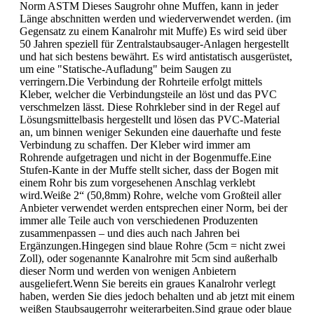
Norm ASTM Dieses Saugrohr ohne Muffen, kann in jeder
Länge abschnitten werden und wiederverwendet werden. (im
Gegensatz zu einem Kanalrohr mit Muffe) Es wird seid über
50 Jahren speziell für Zentralstaubsauger-Anlagen hergestellt
und hat sich bestens bewährt. Es wird antistatisch ausgerüstet,
um eine "Statische-Aufladung" beim Saugen zu
verringern.Die Verbindung der Rohrteile erfolgt mittels
Kleber, welcher die Verbindungsteile an löst und das PVC
verschmelzen lässt. Diese Rohrkleber sind in der Regel auf
Lösungsmittelbasis hergestellt und lösen das PVC-Material
an, um binnen weniger Sekunden eine dauerhafte und feste
Verbindung zu schaffen. Der Kleber wird immer am
Rohrende aufgetragen und nicht in der Bogenmuffe.Eine
Stufen-Kante in der Muffe stellt sicher, dass der Bogen mit
einem Rohr bis zum vorgesehenen Anschlag verklebt
wird.Weiße 2“ (50,8mm) Rohre, welche vom Großteil aller
Anbieter verwendet werden entsprechen einer Norm, bei der
immer alle Teile auch von verschiedenen Produzenten
zusammenpassen – und dies auch nach Jahren bei
Ergänzungen.Hingegen sind blaue Rohre (5cm = nicht zwei
Zoll), oder sogenannte Kanalrohre mit 5cm sind außerhalb
dieser Norm und werden von wenigen Anbietern
ausgeliefert.Wenn Sie bereits ein graues Kanalrohr verlegt
haben, werden Sie dies jedoch behalten und ab jetzt mit einem
weißen Staubsaugerrohr weiterarbeiten.Sind graue oder blaue