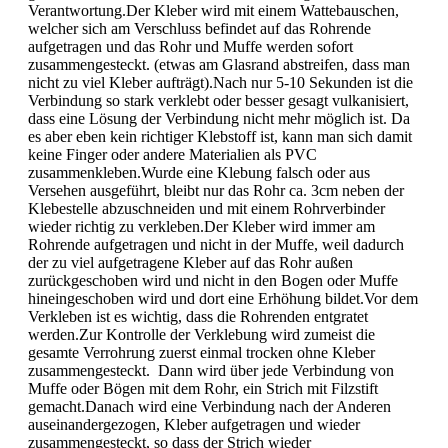
Verantwortung.Der Kleber wird mit einem Wattebauschen,
welcher sich am Verschluss befindet auf das Rohrende
aufgetragen und das Rohr und Muffe werden sofort
zusammengesteckt. (etwas am Glasrand abstreifen, dass man
nicht zu viel Kleber aufträgt).Nach nur 5-10 Sekunden ist die
Verbindung so stark verklebt oder besser gesagt vulkanisiert,
dass eine Lösung der Verbindung nicht mehr möglich ist. Da
es aber eben kein richtiger Klebstoff ist, kann man sich damit
keine Finger oder andere Materialien als PVC
zusammenkleben.Wurde eine Klebung falsch oder aus
Versehen ausgeführt, bleibt nur das Rohr ca. 3cm neben der
Klebestelle abzuschneiden und mit einem Rohrverbinder
wieder richtig zu verkleben.Der Kleber wird immer am
Rohrende aufgetragen und nicht in der Muffe, weil dadurch
der zu viel aufgetragene Kleber auf das Rohr außen
zurückgeschoben wird und nicht in den Bogen oder Muffe
hineingeschoben wird und dort eine Erhöhung bildet.Vor dem
Verkleben ist es wichtig, dass die Rohrenden entgratet
werden.Zur Kontrolle der Verklebung wird zumeist die
gesamte Verrohrung zuerst einmal trocken ohne Kleber
zusammengesteckt. Dann wird über jede Verbindung von
Muffe oder Bögen mit dem Rohr, ein Strich mit Filzstift
gemacht.Danach wird eine Verbindung nach der Anderen
auseinandergezogen, Kleber aufgetragen und wieder
zusammengesteckt, so dass der Strich wieder