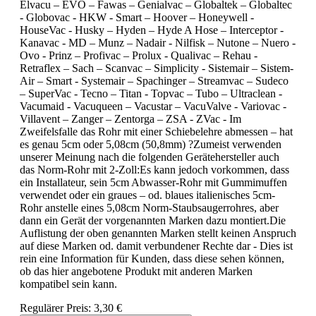
Elvacu – EVO – Fawas – Genialvac – Globaltek – Globaltec
- Globovac - HKW - Smart – Hoover – Honeywell -
HouseVac - Husky – Hyden – Hyde A Hose – Interceptor -
Kanavac - MD – Munz – Nadair - Nilfisk – Nutone – Nuero -
Ovo - Prinz – Profivac – Prolux - Qualivac – Rehau -
Retraflex – Sach – Scanvac – Simplicity - Sistemair – Sistem-
Air – Smart - Systemair – Spachinger – Streamvac – Sudeco
– SuperVac - Tecno – Titan - Topvac – Tubo – Ultraclean -
Vacumaid - Vacuqueen – Vacustar – VacuValve - Variovac -
Villavent – Zanger – Zentorga – ZSA - ZVac - Im
Zweifelsfalle das Rohr mit einer Schiebelehre abmessen – hat
es genau 5cm oder 5,08cm (50,8mm) ?Zumeist verwenden
unserer Meinung nach die folgenden Gerätehersteller auch
das Norm-Rohr mit 2-Zoll:Es kann jedoch vorkommen, dass
ein Installateur, sein 5cm Abwasser-Rohr mit Gummimuffen
verwendet oder ein graues – od. blaues italienisches 5cm-
Rohr anstelle eines 5,08cm Norm-Staubsaugerrohres, aber
dann ein Gerät der vorgenannten Marken dazu montiert.Die
Auflistung der oben genannten Marken stellt keinen Anspruch
auf diese Marken od. damit verbundener Rechte dar - Dies ist
rein eine Information für Kunden, dass diese sehen können,
ob das hier angebotene Produkt mit anderen Marken
kompatibel sein kann.
Regulärer Preis:
3,30 €