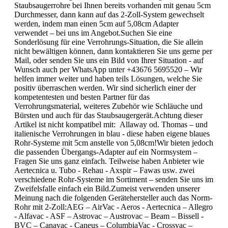
Staubsaugerrohre bei Ihnen bereits vorhanden mit genau 5cm
Durchmesser, dann kann auf das 2-Zoll-System gewechselt
werden, indem man einen 5cm auf 5,08cm Adapter
verwendet – bei uns im Angebot.Suchen Sie eine
Sonderlösung für eine Verrohrungs-Situation, die Sie allein
nicht bewältigen können, dann kontaktieren Sie uns gerne per
Mail, oder senden Sie uns ein Bild von Ihrer Situation - auf
Wunsch auch per WhatsApp unter +43676 5695520 – Wir
helfen immer weiter und haben teils Lösungen, welche Sie
positiv überraschen werden. Wir sind sicherlich einer der
kompetentesten und besten Partner für das
Verrohrungsmaterial, weiteres Zubehör wie Schläuche und
Bürsten und auch für das Staubsaugergerät.Achtung dieser
Artikel ist nicht kompatibel mit: Allaway od. Thomas – und
italienische Verrohrungen in blau - diese haben eigene blaues
Rohr-Systeme mit 5cm anstelle von 5,08cm!Wir bieten jedoch
die passenden Übergangs-Adapter auf ein Normsystem –
Fragen Sie uns ganz einfach. Teilweise haben Anbieter wie
Aertecnica u. Tubo - Rehau - Axspir – Fawas usw. zwei
verschiedene Rohr-Systeme im Sortiment – senden Sie uns im
Zweifelsfalle einfach ein Bild.Zumeist verwenden unserer
Meinung nach die folgenden Gerätehersteller auch das Norm-
Rohr mit 2-Zoll:AEG – AirVac - Aeros - Aertecnica – Allegro
- Alfavac - ASF – Astrovac – Austrovac – Beam – Bissell -
BVC – Canavac - Caneus – ColumbiaVac - Crossvac –