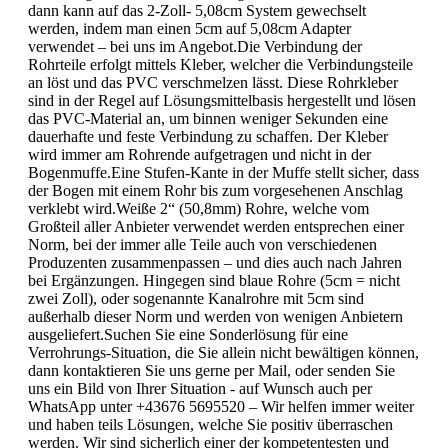
dann kann auf das 2-Zoll- 5,08cm System gewechselt
werden, indem man einen 5cm auf 5,08cm Adapter
verwendet – bei uns im Angebot.Die Verbindung der
Rohrteile erfolgt mittels Kleber, welcher die Verbindungsteile
an löst und das PVC verschmelzen lässt. Diese Rohrkleber
sind in der Regel auf Lösungsmittelbasis hergestellt und lösen
das PVC-Material an, um binnen weniger Sekunden eine
dauerhafte und feste Verbindung zu schaffen. Der Kleber
wird immer am Rohrende aufgetragen und nicht in der
Bogenmuffe.Eine Stufen-Kante in der Muffe stellt sicher, dass
der Bogen mit einem Rohr bis zum vorgesehenen Anschlag
verklebt wird.Weiße 2“ (50,8mm) Rohre, welche vom
Großteil aller Anbieter verwendet werden entsprechen einer
Norm, bei der immer alle Teile auch von verschiedenen
Produzenten zusammenpassen – und dies auch nach Jahren
bei Ergänzungen. Hingegen sind blaue Rohre (5cm = nicht
zwei Zoll), oder sogenannte Kanalrohre mit 5cm sind
außerhalb dieser Norm und werden von wenigen Anbietern
ausgeliefert.Suchen Sie eine Sonderlösung für eine
Verrohrungs-Situation, die Sie allein nicht bewältigen können,
dann kontaktieren Sie uns gerne per Mail, oder senden Sie
uns ein Bild von Ihrer Situation - auf Wunsch auch per
WhatsApp unter +43676 5695520 – Wir helfen immer weiter
und haben teils Lösungen, welche Sie positiv überraschen
werden. Wir sind sicherlich einer der kompetentesten und