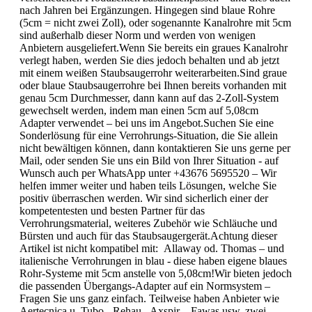
nach Jahren bei Ergänzungen. Hingegen sind blaue Rohre
(5cm = nicht zwei Zoll), oder sogenannte Kanalrohre mit 5cm
sind außerhalb dieser Norm und werden von wenigen
Anbietern ausgeliefert.Wenn Sie bereits ein graues Kanalrohr
verlegt haben, werden Sie dies jedoch behalten und ab jetzt
mit einem weißen Staubsaugerrohr weiterarbeiten.Sind graue
oder blaue Staubsaugerrohre bei Ihnen bereits vorhanden mit
genau 5cm Durchmesser, dann kann auf das 2-Zoll-System
gewechselt werden, indem man einen 5cm auf 5,08cm
Adapter verwendet – bei uns im Angebot.Suchen Sie eine
Sonderlösung für eine Verrohrungs-Situation, die Sie allein
nicht bewältigen können, dann kontaktieren Sie uns gerne per
Mail, oder senden Sie uns ein Bild von Ihrer Situation - auf
Wunsch auch per WhatsApp unter +43676 5695520 – Wir
helfen immer weiter und haben teils Lösungen, welche Sie
positiv überraschen werden. Wir sind sicherlich einer der
kompetentesten und besten Partner für das
Verrohrungsmaterial, weiteres Zubehör wie Schläuche und
Bürsten und auch für das Staubsaugergerät.Achtung dieser
Artikel ist nicht kompatibel mit: Allaway od. Thomas – und
italienische Verrohrungen in blau - diese haben eigene blaues
Rohr-Systeme mit 5cm anstelle von 5,08cm!Wir bieten jedoch
die passenden Übergangs-Adapter auf ein Normsystem –
Fragen Sie uns ganz einfach. Teilweise haben Anbieter wie
Aertecnica u. Tubo - Rehau - Axspir – Fawas usw. zwei