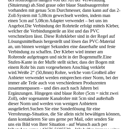
(Situierung) ab.Sind graue oder blaue Staubsaugerrohre
vorhanden mit genau 5cm Durchmesser, dann kann auf das 2-
Zoll-System mit 5,08cm gewechselt werden, indem man
einen 5cm auf 5,08cm Adapter verwendet – bei uns im
Angebot.Die Verbindung der Rohrteile erfolgt mittels Kleber,
welcher die Verbindungsteile an löst und das PVC
verschmelzen lässt. Diese Rohrkleber sind in der Regel auf
Lösungsmittelbasis hergestellt und lösen das PVC-Material
an, um binnen weniger Sekunden eine dauerhafte und feste
Verbindung zu schaffen. Der Kleber wird immer am
Rohrende aufgetragen und nicht in der Bogenmuffe.Eine
Stufen-Kante in der Muffe stellt sicher, dass der Bogen mit
einem Rohr bis zum vorgesehenen Anschlag verklebt
wird.Weiße 2“ (50,8mm) Rohre, welche vom Großteil aller
Anbieter verwendet werden entsprechen einer Norm, bei der
immer alle Teile auch von verschiedenen Produzenten
zusammenpassen – und dies auch nach Jahren bei
Ergänzungen. Hingegen sind blaue Rohre (5cm = nicht zwei
Zoll), oder sogenannte Kanalrohre mit 5cm sind außerhalb
dieser Norm und werden von wenigen Anbietern
ausgeliefert.Suchen Sie eine Sonderlösung für eine
Verrohrungs-Situation, die Sie allein nicht bewältigen können,
dann kontaktieren Sie uns gerne per Mail, oder senden Sie
uns ein Bild von Ihrer Situation - auf Wunsch auch per