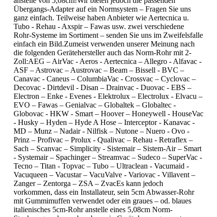
anstelle von 5,08cm!Wir bieten jedoch die passenden
Übergangs-Adapter auf ein Normsystem – Fragen Sie uns
ganz einfach. Teilweise haben Anbieter wie Aertecnica u.
Tubo - Rehau - Axspir – Fawas usw. zwei verschiedene
Rohr-Systeme im Sortiment – senden Sie uns im Zweifelsfalle
einfach ein Bild.Zumeist verwenden unserer Meinung nach
die folgenden Gerätehersteller auch das Norm-Rohr mit 2-
Zoll:AEG – AirVac - Aeros - Aertecnica – Allegro - Alfavac -
ASF – Astrovac – Austrovac – Beam – Bissell - BVC –
Canavac - Caneus – ColumbiaVac - Crossvac – Cyclovac –
Decovac - Dirtdevil - Disan – Drainvac - Duovac - EBS –
Electron – Enke - Evenes - Elektrolux – Electrolux - Elvacu –
EVO – Fawas – Genialvac – Globaltek – Globaltec -
Globovac - HKW - Smart – Hoover – Honeywell - HouseVac
- Husky – Hyden – Hyde A Hose – Interceptor - Kanavac -
MD – Munz – Nadair - Nilfisk – Nutone – Nuero - Ovo -
Prinz – Profivac – Prolux - Qualivac – Rehau - Retraflex –
Sach – Scanvac – Simplicity - Sistemair – Sistem-Air – Smart
- Systemair – Spachinger – Streamvac – Sudeco – SuperVac -
Tecno – Titan - Topvac – Tubo – Ultraclean - Vacumaid -
Vacuqueen – Vacustar – VacuValve - Variovac - Villavent –
Zanger – Zentorga – ZSA – ZvacEs kann jedoch
vorkommen, dass ein Installateur, sein 5cm Abwasser-Rohr
mit Gummimuffen verwendet oder ein graues – od. blaues
italienisches 5cm-Rohr anstelle eines 5,08cm Norm-