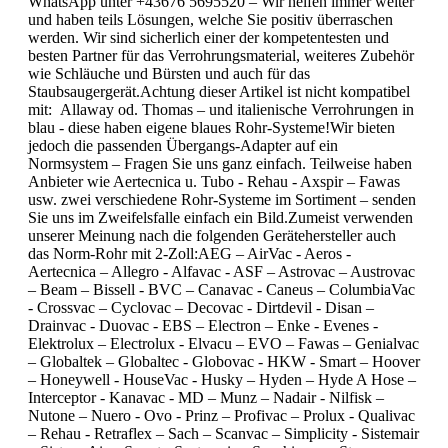
WhatsApp unter +43676 5695520 – Wir helfen immer weiter
und haben teils Lösungen, welche Sie positiv überraschen
werden. Wir sind sicherlich einer der kompetentesten und
besten Partner für das Verrohrungsmaterial, weiteres Zubehör
wie Schläuche und Bürsten und auch für das
Staubsaugergerät.Achtung dieser Artikel ist nicht kompatibel
mit: Allaway od. Thomas – und italienische Verrohrungen in
blau - diese haben eigene blaues Rohr-Systeme!Wir bieten
jedoch die passenden Übergangs-Adapter auf ein
Normsystem – Fragen Sie uns ganz einfach. Teilweise haben
Anbieter wie Aertecnica u. Tubo - Rehau - Axspir – Fawas
usw. zwei verschiedene Rohr-Systeme im Sortiment – senden
Sie uns im Zweifelsfalle einfach ein Bild.Zumeist verwenden
unserer Meinung nach die folgenden Gerätehersteller auch
das Norm-Rohr mit 2-Zoll:AEG – AirVac - Aeros -
Aertecnica – Allegro - Alfavac - ASF – Astrovac – Austrovac
– Beam – Bissell - BVC – Canavac - Caneus – ColumbiaVac
- Crossvac – Cyclovac – Decovac - Dirtdevil - Disan –
Drainvac - Duovac - EBS – Electron – Enke - Evenes -
Elektrolux – Electrolux - Elvacu – EVO – Fawas – Genialvac
– Globaltek – Globaltec - Globovac - HKW - Smart – Hoover
– Honeywell - HouseVac - Husky – Hyden – Hyde A Hose –
Interceptor - Kanavac - MD – Munz – Nadair - Nilfisk –
Nutone – Nuero - Ovo - Prinz – Profivac – Prolux - Qualivac
– Rehau - Retraflex – Sach – Scanvac – Simplicity - Sistemair