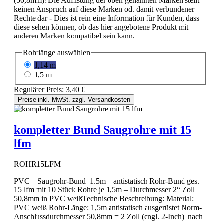
(50,8mm)?Die Auflistung der oben genannten Marken stellt
keinen Anspruch auf diese Marken od. damit verbundener
Rechte dar - Dies ist rein eine Information für Kunden, dass
diese sehen können, ob das hier angebotene Produkt mit
anderen Marken kompatibel sein kann.
Rohrlänge
auswählen
1,14 m
1,5 m
Regulärer Preis:
3,40 €
Preise inkl. MwSt. zzgl. Versandkosten
kompletter Bund Saugrohre mit 15
lfm
ROHR15LFM
PVC – Saugrohr-Bund 1,5m – antistatisch Rohr-Bund ges.
15 lfm mit 10 Stück Rohre je 1,5m – Durchmesser 2“ Zoll
50,8mm in PVC weißTechnische Beschreibung: Material:
PVC weiß Rohr-Länge: 1,5m antistatisch ausgerüstet Norm-
Anschlussdurchmesser 50,8mm = 2 Zoll (engl. 2-Inch) nach