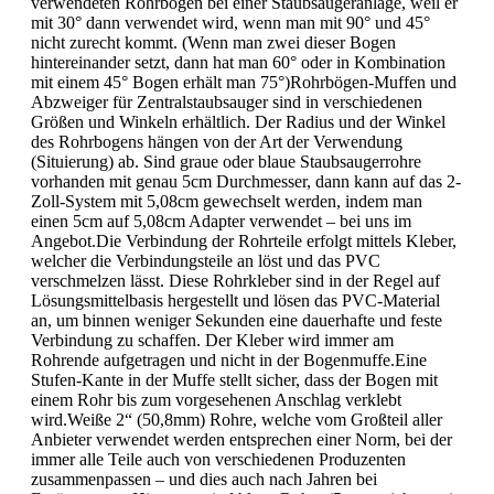
verwendeten Rohrbogen bei einer Staubsaugeranlage, weil er
mit 30° dann verwendet wird, wenn man mit 90° und 45°
nicht zurecht kommt. (Wenn man zwei dieser Bogen
hintereinander setzt, dann hat man 60° oder in Kombination
mit einem 45° Bogen erhält man 75°)Rohrbögen-Muffen und
Abzweiger für Zentralstaubsauger sind in verschiedenen
Größen und Winkeln erhältlich. Der Radius und der Winkel
des Rohrbogens hängen von der Art der Verwendung
(Situierung) ab. Sind graue oder blaue Staubsaugerrohre
vorhanden mit genau 5cm Durchmesser, dann kann auf das 2-
Zoll-System mit 5,08cm gewechselt werden, indem man
einen 5cm auf 5,08cm Adapter verwendet – bei uns im
Angebot.Die Verbindung der Rohrteile erfolgt mittels Kleber,
welcher die Verbindungsteile an löst und das PVC
verschmelzen lässt. Diese Rohrkleber sind in der Regel auf
Lösungsmittelbasis hergestellt und lösen das PVC-Material
an, um binnen weniger Sekunden eine dauerhafte und feste
Verbindung zu schaffen. Der Kleber wird immer am
Rohrende aufgetragen und nicht in der Bogenmuffe.Eine
Stufen-Kante in der Muffe stellt sicher, dass der Bogen mit
einem Rohr bis zum vorgesehenen Anschlag verklebt
wird.Weiße 2“ (50,8mm) Rohre, welche vom Großteil aller
Anbieter verwendet werden entsprechen einer Norm, bei der
immer alle Teile auch von verschiedenen Produzenten
zusammenpassen – und dies auch nach Jahren bei