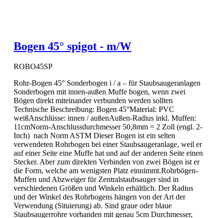
Bogen 45° spigot - m/W
ROBO45SP
Rohr-Bogen 45° Sonderbogen i / a – für Staubsaugeranlagen
Sonderbogen mit innen-außen Muffe bogen, wenn zwei
Bögen direkt miteinander verbunden werden sollten
Technische Beschreibung: Bogen 45°Material: PVC
weißAnschlüsse: innen / außenAußen-Radius inkl. Muffen:
11cmNorm-Anschlussdurchmesser 50,8mm = 2 Zoll (engl. 2-
Inch) nach Norm ASTM Dieser Bogen ist ein selten
verwendeten Rohrbogen bei einer Staubsaugeranlage, weil er
auf einer Seite eine Muffe hat und auf der anderen Seite einen
Stecker. Aber zum direkten Verbinden von zwei Bögen ist er
die Form, welche am wenigsten Platz einnimmt.Rohrbögen-
Muffen und Abzweiger für Zentralstaubsauger sind in
verschiedenen Größen und Winkeln erhältlich. Der Radius
und der Winkel des Rohrbogens hängen von der Art der
Verwendung (Situierung) ab. Sind graue oder blaue
Staubsaugerrohre vorhanden mit genau 5cm Durchmesser,