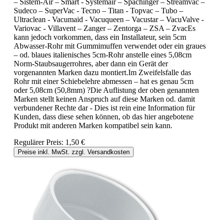
– Sistem-Air – Smart - Systemair – Spachinger – Streamvac –
Sudeco – SuperVac - Tecno – Titan - Topvac – Tubo –
Ultraclean - Vacumaid - Vacuqueen – Vacustar – VacuValve -
Variovac - Villavent – Zanger – Zentorga – ZSA – ZvacEs
kann jedoch vorkommen, dass ein Installateur, sein 5cm
Abwasser-Rohr mit Gummimuffen verwendet oder ein graues
– od. blaues italienisches 5cm-Rohr anstelle eines 5,08cm
Norm-Staubsaugerrohres, aber dann ein Gerät der
vorgenannten Marken dazu montiert.Im Zweifelsfalle das
Rohr mit einer Schiebelehre abmessen – hat es genau 5cm
oder 5,08cm (50,8mm) ?Die Auflistung der oben genannten
Marken stellt keinen Anspruch auf diese Marken od. damit
verbundener Rechte dar - Dies ist rein eine Information für
Kunden, dass diese sehen können, ob das hier angebotene
Produkt mit anderen Marken kompatibel sein kann.
Regulärer Preis:
1,50 €
Preise inkl. MwSt. zzgl. Versandkosten