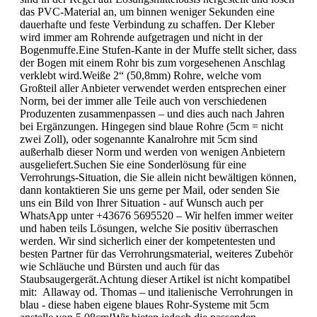
das PVC-Material an, um binnen weniger Sekunden eine
dauerhafte und feste Verbindung zu schaffen. Der Kleber
wird immer am Rohrende aufgetragen und nicht in der
Bogenmuffe.Eine Stufen-Kante in der Muffe stellt sicher, dass
der Bogen mit einem Rohr bis zum vorgesehenen Anschlag
verklebt wird.Weiße 2“ (50,8mm) Rohre, welche vom
Großteil aller Anbieter verwendet werden entsprechen einer
Norm, bei der immer alle Teile auch von verschiedenen
Produzenten zusammenpassen – und dies auch nach Jahren
bei Ergänzungen. Hingegen sind blaue Rohre (5cm = nicht
zwei Zoll), oder sogenannte Kanalrohre mit 5cm sind
außerhalb dieser Norm und werden von wenigen Anbietern
ausgeliefert.Suchen Sie eine Sonderlösung für eine
Verrohrungs-Situation, die Sie allein nicht bewältigen können,
dann kontaktieren Sie uns gerne per Mail, oder senden Sie
uns ein Bild von Ihrer Situation - auf Wunsch auch per
WhatsApp unter +43676 5695520 – Wir helfen immer weiter
und haben teils Lösungen, welche Sie positiv überraschen
werden. Wir sind sicherlich einer der kompetentesten und
besten Partner für das Verrohrungsmaterial, weiteres Zubehör
wie Schläuche und Bürsten und auch für das
Staubsaugergerät.Achtung dieser Artikel ist nicht kompatibel
mit: Allaway od. Thomas – und italienische Verrohrungen in
blau - diese haben eigene blaues Rohr-Systeme mit 5cm