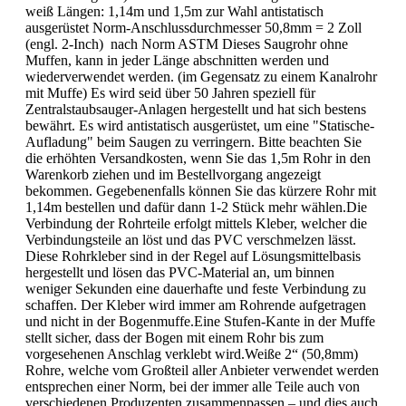
weiß Längen: 1,14m und 1,5m zur Wahl antistatisch
ausgerüstet Norm-Anschlussdurchmesser 50,8mm = 2 Zoll
(engl. 2-Inch) nach Norm ASTM Dieses Saugrohr ohne
Muffen, kann in jeder Länge abschnitten werden und
wiederverwendet werden. (im Gegensatz zu einem Kanalrohr
mit Muffe) Es wird seid über 50 Jahren speziell für
Zentralstaubsauger-Anlagen hergestellt und hat sich bestens
bewährt. Es wird antistatisch ausgerüstet, um eine "Statische-
Aufladung" beim Saugen zu verringern. Bitte beachten Sie
die erhöhten Versandkosten, wenn Sie das 1,5m Rohr in den
Warenkorb ziehen und im Bestellvorgang angezeigt
bekommen. Gegebenenfalls können Sie das kürzere Rohr mit
1,14m bestellen und dafür dann 1-2 Stück mehr wählen.Die
Verbindung der Rohrteile erfolgt mittels Kleber, welcher die
Verbindungsteile an löst und das PVC verschmelzen lässt.
Diese Rohrkleber sind in der Regel auf Lösungsmittelbasis
hergestellt und lösen das PVC-Material an, um binnen
weniger Sekunden eine dauerhafte und feste Verbindung zu
schaffen. Der Kleber wird immer am Rohrende aufgetragen
und nicht in der Bogenmuffe.Eine Stufen-Kante in der Muffe
stellt sicher, dass der Bogen mit einem Rohr bis zum
vorgesehenen Anschlag verklebt wird.Weiße 2“ (50,8mm)
Rohre, welche vom Großteil aller Anbieter verwendet werden
entsprechen einer Norm, bei der immer alle Teile auch von
verschiedenen Produzenten zusammenpassen – und dies auch