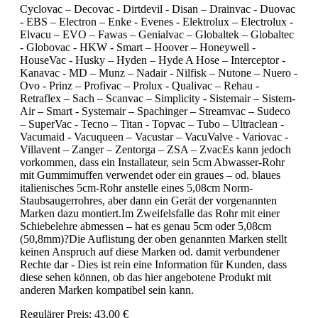
Cyclovac – Decovac - Dirtdevil - Disan – Drainvac - Duovac
- EBS – Electron – Enke - Evenes - Elektrolux – Electrolux -
Elvacu – EVO – Fawas – Genialvac – Globaltek – Globaltec
- Globovac - HKW - Smart – Hoover – Honeywell -
HouseVac - Husky – Hyden – Hyde A Hose – Interceptor -
Kanavac - MD – Munz – Nadair - Nilfisk – Nutone – Nuero -
Ovo - Prinz – Profivac – Prolux - Qualivac – Rehau -
Retraflex – Sach – Scanvac – Simplicity - Sistemair – Sistem-
Air – Smart - Systemair – Spachinger – Streamvac – Sudeco
– SuperVac - Tecno – Titan - Topvac – Tubo – Ultraclean -
Vacumaid - Vacuqueen – Vacustar – VacuValve - Variovac -
Villavent – Zanger – Zentorga – ZSA – ZvacEs kann jedoch
vorkommen, dass ein Installateur, sein 5cm Abwasser-Rohr
mit Gummimuffen verwendet oder ein graues – od. blaues
italienisches 5cm-Rohr anstelle eines 5,08cm Norm-
Staubsaugerrohres, aber dann ein Gerät der vorgenannten
Marken dazu montiert.Im Zweifelsfalle das Rohr mit einer
Schiebelehre abmessen – hat es genau 5cm oder 5,08cm
(50,8mm)?Die Auflistung der oben genannten Marken stellt
keinen Anspruch auf diese Marken od. damit verbundener
Rechte dar - Dies ist rein eine Information für Kunden, dass
diese sehen können, ob das hier angebotene Produkt mit
anderen Marken kompatibel sein kann.
Regulärer Preis:
43,00 €