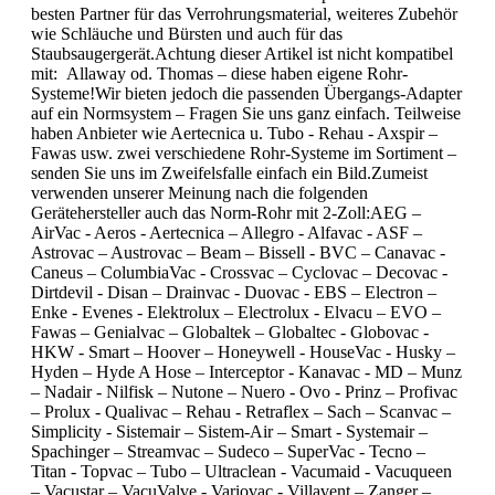
besten Partner für das Verrohrungsmaterial, weiteres Zubehör
wie Schläuche und Bürsten und auch für das
Staubsaugergerät.Achtung dieser Artikel ist nicht kompatibel
mit: Allaway od. Thomas – diese haben eigene Rohr-
Systeme!Wir bieten jedoch die passenden Übergangs-Adapter
auf ein Normsystem – Fragen Sie uns ganz einfach. Teilweise
haben Anbieter wie Aertecnica u. Tubo - Rehau - Axspir –
Fawas usw. zwei verschiedene Rohr-Systeme im Sortiment –
senden Sie uns im Zweifelsfalle einfach ein Bild.Zumeist
verwenden unserer Meinung nach die folgenden
Gerätehersteller auch das Norm-Rohr mit 2-Zoll:AEG –
AirVac - Aeros - Aertecnica – Allegro - Alfavac - ASF –
Astrovac – Austrovac – Beam – Bissell - BVC – Canavac -
Caneus – ColumbiaVac - Crossvac – Cyclovac – Decovac -
Dirtdevil - Disan – Drainvac - Duovac - EBS – Electron –
Enke - Evenes - Elektrolux – Electrolux - Elvacu – EVO –
Fawas – Genialvac – Globaltek – Globaltec - Globovac -
HKW - Smart – Hoover – Honeywell - HouseVac - Husky –
Hyden – Hyde A Hose – Interceptor - Kanavac - MD – Munz
– Nadair - Nilfisk – Nutone – Nuero - Ovo - Prinz – Profivac
– Prolux - Qualivac – Rehau - Retraflex – Sach – Scanvac –
Simplicity - Sistemair – Sistem-Air – Smart - Systemair –
Spachinger – Streamvac – Sudeco – SuperVac - Tecno –
Titan - Topvac – Tubo – Ultraclean - Vacumaid - Vacuqueen
– Vacustar – VacuValve - Variovac - Villavent – Zanger –