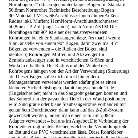
Normbogen 2“ od. - sogenannter langer Bogen für Standard
50,8mm Normrohre Technische Beschreibung: Bogen
90°Material: PVC weißAnschlüsse: innen / innenAußen-
Radius inkl. Muffen: 11cmNorm-Anschlussdurchmesser
50,8mm = 2 Zoll (engl. 2-Inch) nach Norm ASTM Der
Normbogen mit 90° ist einer der meistverwendeten
Rohrbogen bei einer Staubsaugeranlage. (es macht wenig
Sinn, anstelle von einem 90° Bogen, dafür zwei mal 45°
Bögen zu verwenden – die Radien der Bögen sind
identisch).Rohrbögen-Muffen und Abzweiger für
Zentralstaubsauger sind in verschiedenen Größen und
Winkeln erhältlich. Der Radius und der Winkel des
Rohrbogens hängen von der Art der Verwendung (Situierung)
ab. Dieser Bogen sollte nicht direkt hinter dem
Montagerahmen verwendet werden (dafür gibt es einen
kleineren Sicherheitsbogen, damit lange-schmale Teile
(Kugelschreiber) nicht in das Saugrohr gelangen können und
das Saugrohr in der passenden Tiefe in der Wand positioniert
wird.Sind graue oder blaue Staubsaugerrohre vorhanden mit
genau 5cm Durchmesser, dann kann auf das 2-Zoll-System
gewechselt werden, indem man einen 5cm auf 5,08cm
Adapter verwendet – bei uns im Angebot.Die Verbindung der
Rohrteile erfolgt mittels Kleber, welcher die Verbindungsteile
an löst und das PVC verschmelzen lässt. Diese Rohrkleber
sind in der Regel auf Lösungsmittelbasis hergestellt und lösen